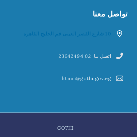
تواصل معنا
10 شارع القصر العينى فم الخليج القاهرة
اتصل بنا:
02 23642494
htmri@gothi.gov.eg
GOTHI