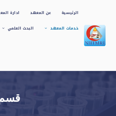
نتقل
الرئيسية
عن المعهد
ادارة المع
لى
خدمات المعهد
البحث العلمي
قسم الاشعة
لمحتوى
التشخيصية
والتداخلية
قسم الكبد والجهاز
الهضمي والامراض
المتوطنة
وحدة أبحاث
وحدة مناظير الجهاز
الكبد الإكلينيكية
قسم ا
الهضمي
والدوائية
قسم الباثولوجي
(تحليل الانسجة)