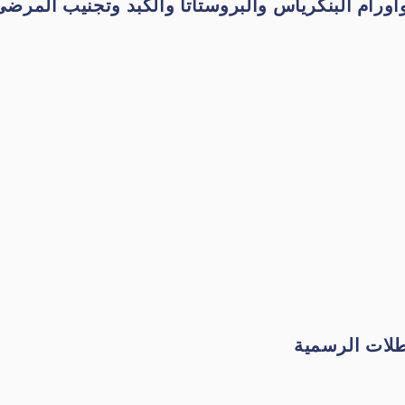
واورام البنكرياس والبروستاتا والكبد وتجنيب المرضى