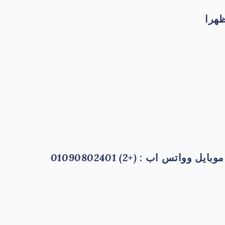
وبايل وواتس اب :
(+2) 01090802401