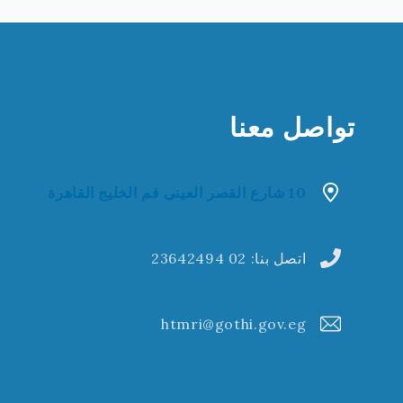
تواصل معنا
10 شارع القصر العينى فم الخليج القاهرة
اتصل بنا:
02 23642494
htmri@gothi.gov.eg