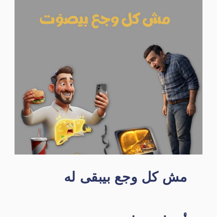
مش كل وجع بيبقى له