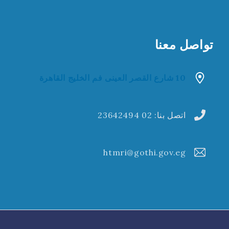
تواصل معنا
10 شارع القصر العينى فم الخليج القاهرة
اتصل بنا:
02 23642494
htmri@gothi.gov.eg