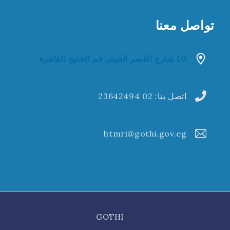
تواصل معنا
10 شارع القصر العينى فم الخليج القاهرة
اتصل بنا:
02 23642494
htmri@gothi.gov.eg
GOTHI