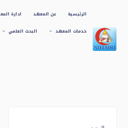
نتقل
الرئيسية
عن المعهد
ادارة المع
لى
خدمات المعهد
البحث العلمي
قسم الاشعة
لمحتوى
التشخيصية
والتداخلية
قسم الكبد والجهاز
الهضمي والامراض
المتوطنة
وحدة أبحاث
وحدة مناظير الجهاز
الكبد الإكلينيكية
الهضمي
والدوائية
قسم الباثولوجي
(تحليل الانسجة)
البحث